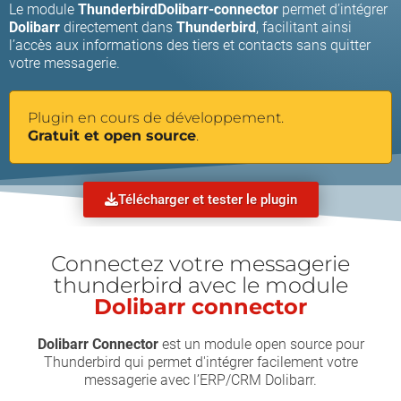
Le module
Thunderbird
Dolibarr-connector
permet d’intégrer
Dolibarr
directement dans
Thunderbird
, facilitant ainsi
l’accès aux informations des tiers et contacts sans quitter
votre messagerie.
Plugin en cours de développement.
Gratuit et open source
.
Télécharger et tester le plugin
Connectez votre messagerie
thunderbird avec le module
Dolibarr connector
Dolibarr Connector
est un module open source pour
Thunderbird qui permet d'intégrer facilement votre
messagerie avec l’ERP/CRM Dolibarr.