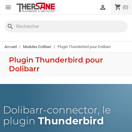
Panneau de gestion des cookies
shopping_cart


(0)
search
Accueil
Modules Dolibarr
Plugin Thunderbird pour Dolibarr
Plugin Thunderbird pour
Dolibarr
Dolibarr-connector, le
plugin
Thunderbird