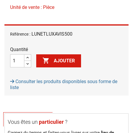
Unité de vente : Pièce
LUNETLUXAVIS500
Référence :
Quantité

AJOUTER
Consulter les produits disponibles sous forme de
liste
Vous êtes un
particulier
?
Gagnez du temps et faites-vous livrer sur votre
lieu de