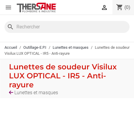
Panneau de gestion des cookies
shopping_cart


(0)
search
Accueil
Outillage-E.P.I
Lunettes et masques
Lunettes de soudeur
Visilux LUX OPTICAL - IR5 - Anti-rayure
Lunettes de soudeur Visilux
LUX OPTICAL - IR5 - Anti-
rayure
Lunettes et masques