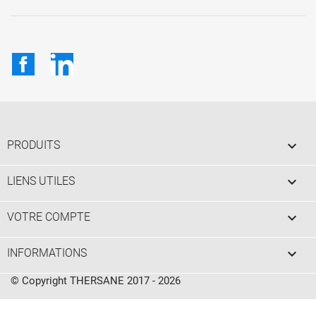
Facebook
LinkedIn

PRODUITS

LIENS UTILES

VOTRE COMPTE
keyboard_arrow_down
INFORMATIONS
© Copyright THERSANE 2017 - 2026