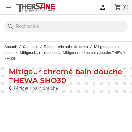
Panneau de gestion des cookies
shopping_cart


(0)
search
Accueil
Sanitaire
Robinetterie salle de bains
Mitigeur salle de
bains
Mitigeur bain - douche
Mitigeur chromé bain douche THEWA
SHO30
Mitigeur chromé bain douche
THEWA SHO30
Mitigeur bain douche