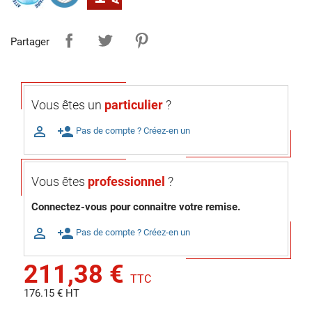
Partager
Vous êtes un
particulier
?

person_add
Pas de compte ? Créez-en un
Vous êtes
professionnel
?
Connectez-vous pour connaitre votre remise.

person_add
Pas de compte ? Créez-en un
211,38 €
TTC
176.15 € HT