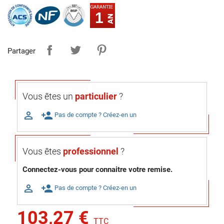
1
Partager
Vous êtes un
particulier
?

person_add
Pas de compte ? Créez-en un
Vous êtes
professionnel
?
Connectez-vous pour connaitre votre remise.

person_add
Pas de compte ? Créez-en un
103,27 €
TTC