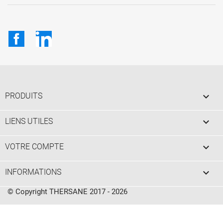
Facebook
LinkedIn

PRODUITS

LIENS UTILES

VOTRE COMPTE
keyboard_arrow_down
INFORMATIONS
© Copyright THERSANE 2017 - 2026