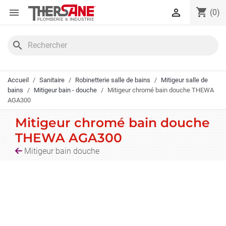
Panneau de gestion des cookies
shopping_cart


(0)
search
Accueil
Sanitaire
Robinetterie salle de bains
Mitigeur salle de
bains
Mitigeur bain - douche
Mitigeur chromé bain douche THEWA
AGA300
Mitigeur chromé bain douche
THEWA AGA300
Mitigeur bain douche