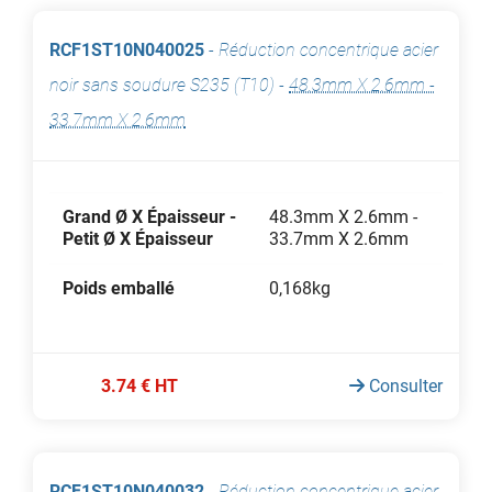
RCF1ST10N040025
-
Réduction concentrique acier
noir sans soudure S235 (T10)
-
48.3mm X 2.6mm -
33.7mm X 2.6mm
Grand Ø X Épaisseur -
48.3mm X 2.6mm -
Petit Ø X Épaisseur
33.7mm X 2.6mm
Poids emballé
0,168kg
3.74 € HT
Consulter
RCF1ST10N040032
-
Réduction concentrique acier