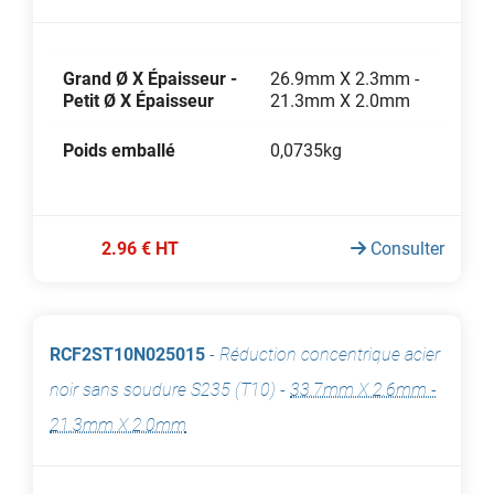
Grand Ø X Épaisseur -
26.9mm X 2.3mm -
Petit Ø X Épaisseur
21.3mm X 2.0mm
Poids emballé
0,0735kg
2.96 € HT
Consulter
RCF2ST10N025015
-
Réduction concentrique acier
noir sans soudure S235 (T10)
-
33.7mm X 2.6mm -
21.3mm X 2.0mm