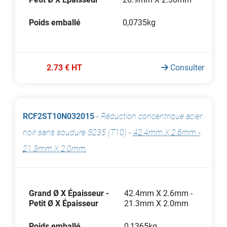
Poids emballé
0,0735kg
2.73 € HT
Consulter
RCF2ST10N032015
-
Réduction concentrique acier
noir sans soudure S235 (T10)
-
42.4mm X 2.6mm -
21.3mm X 2.0mm
Grand Ø X Épaisseur -
42.4mm X 2.6mm -
Petit Ø X Épaisseur
21.3mm X 2.0mm
Poids emballé
0,1365kg