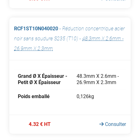
RCF1ST10N040020
-
Réduction concentrique acier
noir sans soudure S235 (T10)
-
48.3mm X 2.6mm -
26.9mm X 2.3mm
Grand Ø X Épaisseur -
48.3mm X 2.6mm -
Petit Ø X Épaisseur
26.9mm X 2.3mm
Poids emballé
0,126kg
4.32 € HT
Consulter