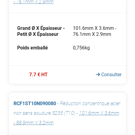
- 76.1mm X 2.9mm
Grand Ø X Épaisseur -
101.6mm X 3.6mm -
Petit Ø X Épaisseur
76.1mm X 2.9mm
Poids emballé
0,756kg
7.7 € HT
Consulter
RCF1ST10N090080
-
Réduction concentrique acier
noir sans soudure S235 (T10)
-
101.6mm X 3.6mm
- 88.9mm X 3.2mm