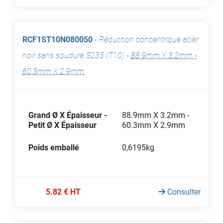
RCF1ST10N080050
-
Réduction concentrique acier
noir sans soudure S235 (T10)
-
88.9mm X 3.2mm -
60.3mm X 2.9mm
Grand Ø X Épaisseur -
88.9mm X 3.2mm -
Petit Ø X Épaisseur
60.3mm X 2.9mm
Poids emballé
0,6195kg
5.82 € HT
Consulter