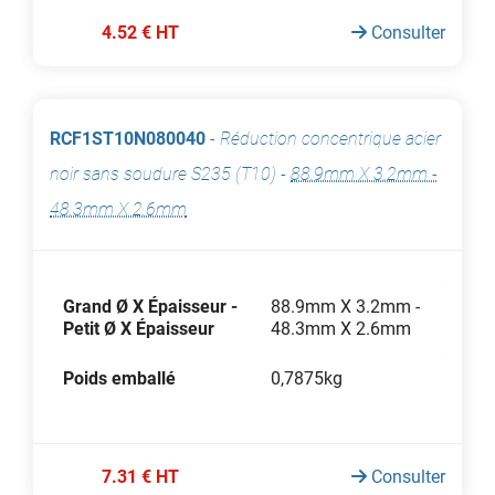
4.52 € HT
Consulter
RCF1ST10N080040
-
Réduction concentrique acier
noir sans soudure S235 (T10)
-
88.9mm X 3.2mm -
48.3mm X 2.6mm
Grand Ø X Épaisseur -
88.9mm X 3.2mm -
Petit Ø X Épaisseur
48.3mm X 2.6mm
Poids emballé
0,7875kg
7.31 € HT
Consulter