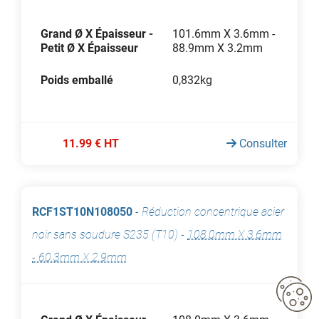
Grand Ø X Épaisseur -
101.6mm X 3.6mm -
Petit Ø X Épaisseur
88.9mm X 3.2mm
Poids emballé
0,832kg
11.99 € HT
Consulter
RCF1ST10N108050
-
Réduction concentrique acier
noir sans soudure S235 (T10)
-
108.0mm X 3.6mm
- 60.3mm X 2.9mm