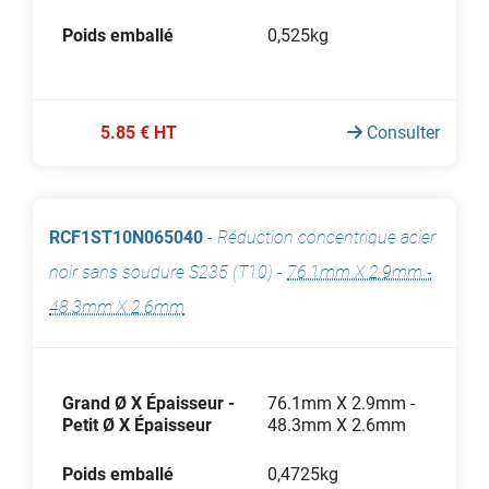
Poids emballé
0,525kg
5.85 € HT
Consulter
RCF1ST10N065040
-
Réduction concentrique acier
noir sans soudure S235 (T10)
-
76.1mm X 2.9mm -
48.3mm X 2.6mm
Grand Ø X Épaisseur -
76.1mm X 2.9mm -
Petit Ø X Épaisseur
48.3mm X 2.6mm
Poids emballé
0,4725kg