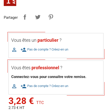
1
Partager
Vous êtes un
particulier
?

person_add
Pas de compte ? Créez-en un
Vous êtes
professionnel
?
Connectez-vous pour connaitre votre remise.

person_add
Pas de compte ? Créez-en un
3,28 €
TTC
2.73 € HT