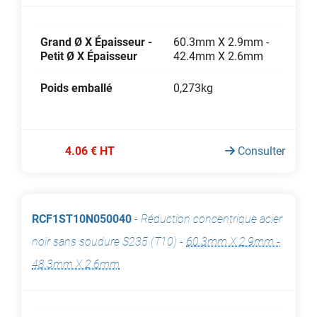
Grand Ø X Épaisseur -
60.3mm X 2.9mm -
Petit Ø X Épaisseur
42.4mm X 2.6mm
Poids emballé
0,273kg
4.06 € HT
Consulter
RCF1ST10N050040
-
Réduction concentrique acier
noir sans soudure S235 (T10)
-
60.3mm X 2.9mm -
48.3mm X 2.6mm