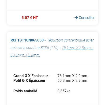
5.07 € HT
Consulter
RCF1ST10N065050
-
Réduction concentrique acier
noir sans soudure S235 (T10)
-
76.1mm X 2.9mm -
60.3mm X 2.9mm
Grand Ø X Épaisseur -
76.1mm X 2.9mm -
Petit Ø X Épaisseur
60.3mm X 2.9mm
Poids emballé
0,357kg