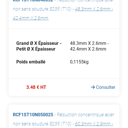
noir sans soudure S235 (T10)
-
48.3mm X 2.6mm -
42.4mm X 2.6mm
Grand Ø X Épaisseur -
48.3mm X 2.6mm -
Petit Ø X Épaisseur
42.4mm X 2.6mm
Poids emballé
0,1155kg
3.48 € HT
Consulter
RCF1ST10N050025
-
Réduction concentrique acier
noir sans soudure S235 (T10)
-
60.3mm X 2.9mm -