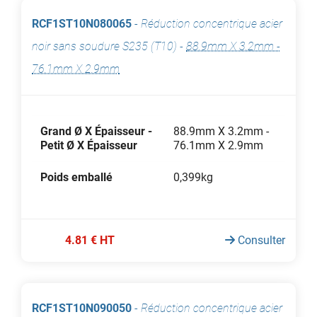
RCF1ST10N080065
-
Réduction concentrique acier
noir sans soudure S235 (T10)
-
88.9mm X 3.2mm -
76.1mm X 2.9mm
Grand Ø X Épaisseur -
88.9mm X 3.2mm -
Petit Ø X Épaisseur
76.1mm X 2.9mm
Poids emballé
0,399kg
4.81 € HT
Consulter
RCF1ST10N090050
-
Réduction concentrique acier