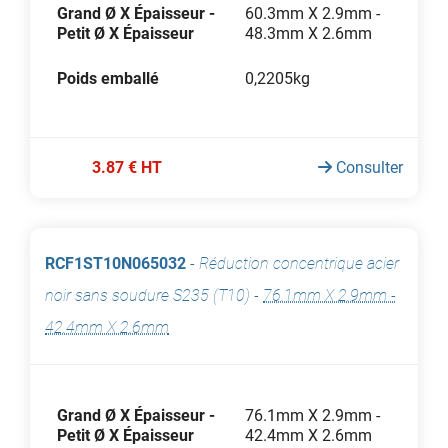
Grand Ø X Épaisseur -
60.3mm X 2.9mm -
Petit Ø X Épaisseur
48.3mm X 2.6mm
Poids emballé
0,2205kg
3.87 € HT
Consulter
RCF1ST10N065032
-
Réduction concentrique acier
noir sans soudure S235 (T10)
-
76.1mm X 2.9mm -
42.4mm X 2.6mm
Grand Ø X Épaisseur -
76.1mm X 2.9mm -
Petit Ø X Épaisseur
42.4mm X 2.6mm