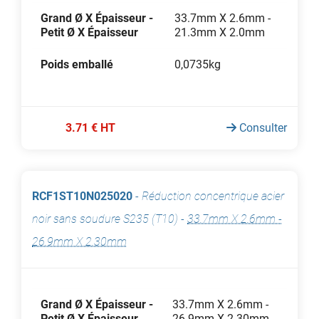
Grand Ø X Épaisseur -
33.7mm X 2.6mm -
Petit Ø X Épaisseur
21.3mm X 2.0mm
Poids emballé
0,0735kg
3.71 € HT
Consulter
RCF1ST10N025020
-
Réduction concentrique acier
noir sans soudure S235 (T10)
-
33.7mm X 2.6mm -
26.9mm X 2.30mm
Grand Ø X Épaisseur -
33.7mm X 2.6mm -
Petit Ø X Épaisseur
26.9mm X 2.30mm