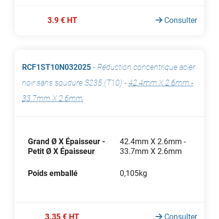
3.9 € HT
Consulter
RCF1ST10N032025
-
Réduction concentrique acier
noir sans soudure S235 (T10)
-
42.4mm X 2.6mm -
33.7mm X 2.6mm
Grand Ø X Épaisseur -
42.4mm X 2.6mm -
Petit Ø X Épaisseur
33.7mm X 2.6mm
Poids emballé
0,105kg
3.35 € HT
Consulter