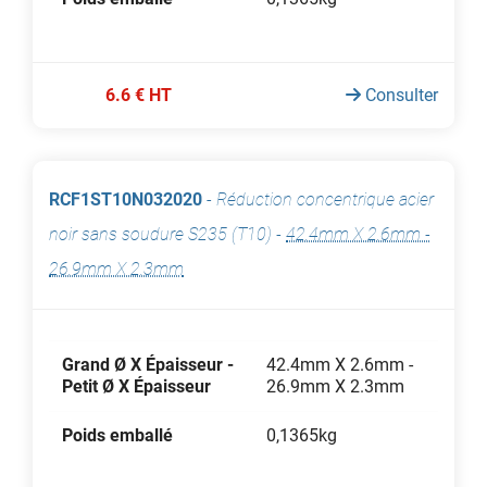
6.6 € HT
Consulter
RCF1ST10N032020
-
Réduction concentrique acier
noir sans soudure S235 (T10)
-
42.4mm X 2.6mm -
26.9mm X 2.3mm
Grand Ø X Épaisseur -
42.4mm X 2.6mm -
Petit Ø X Épaisseur
26.9mm X 2.3mm
Poids emballé
0,1365kg