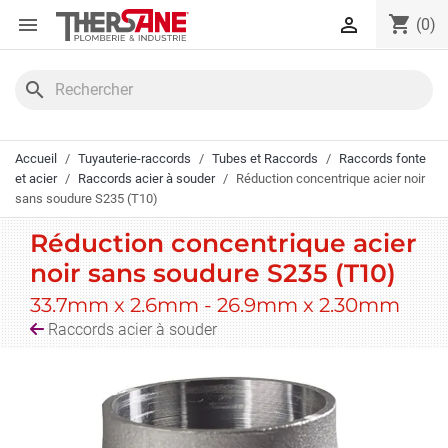
Panneau de gestion des cookies
shopping_cart


(0)
search
Accueil
Tuyauterie-raccords
Tubes et Raccords
Raccords fonte
et acier
Raccords acier à souder
Réduction concentrique acier noir
sans soudure S235 (T10)
Réduction concentrique acier
noir sans soudure S235 (T10)
33.7mm x 2.6mm - 26.9mm x 2.30mm
Raccords acier à souder