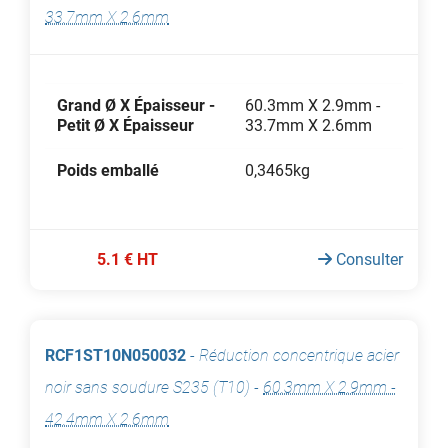
33.7mm X 2.6mm
Grand Ø X Épaisseur -
60.3mm X 2.9mm -
Petit Ø X Épaisseur
33.7mm X 2.6mm
Poids emballé
0,3465kg
5.1 € HT
Consulter
RCF1ST10N050032
-
Réduction concentrique acier
noir sans soudure S235 (T10)
-
60.3mm X 2.9mm -
42.4mm X 2.6mm