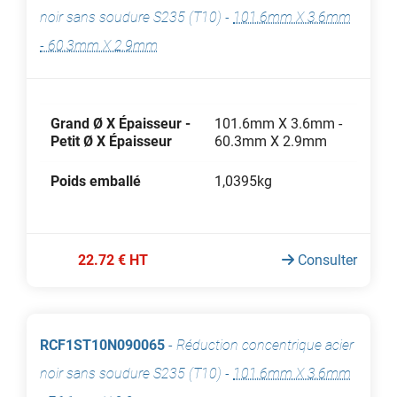
noir sans soudure S235 (T10)
-
101.6mm X 3.6mm
- 60.3mm X 2.9mm
Grand Ø X Épaisseur -
101.6mm X 3.6mm -
Petit Ø X Épaisseur
60.3mm X 2.9mm
Poids emballé
1,0395kg
22.72 € HT
Consulter
RCF1ST10N090065
-
Réduction concentrique acier
noir sans soudure S235 (T10)
-
101.6mm X 3.6mm