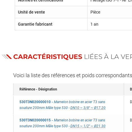
Normes et certifications
Filetage ISO 7-1 - NF 
Unité de vente
Pièce
Garantie fabricant
1 an
CARACTÉRISTIQUES
LIÉES À LA V
Voici la liste des références et poids correspondant
Référence - Désignation
D
530T3N020000010
-
Mamelon bobine en acier T3 sans
D
soudure 200mm Mâle type 530
-
DN10 ~ 3/8'' ~ Ø17.20
530T3N020000015
-
Mamelon bobine en acier T3 sans
D
soudure 200mm Mâle type 530
-
DN15 ~ 1/2'' ~ Ø21.30