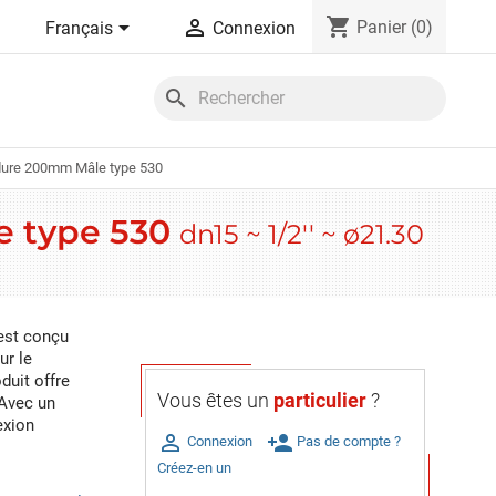
shopping_cart


Panier
(0)
Français
Connexion
search
dure 200mm Mâle type 530
e type 530
dn15 ~ 1/2'' ~ ø21.30
est conçu
ur le
duit offre
Vous êtes un
particulier
?
 Avec un
exion

person_add
Connexion
Pas de compte ?
Créez-en un