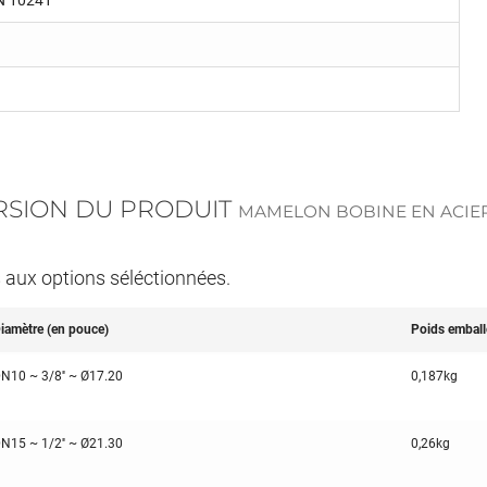
EN 10241
ERSION DU PRODUIT
MAMELON BOBINE EN ACIER
s aux options séléctionnées.
iamètre (en pouce)
Poids emball
N10 ~ 3/8'' ~ Ø17.20
0,187kg
N15 ~ 1/2'' ~ Ø21.30
0,26kg