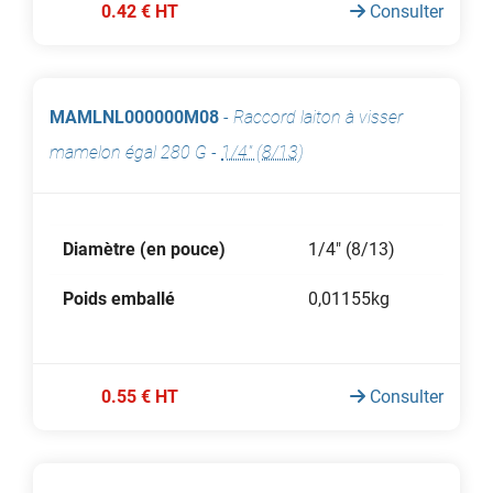
0.42 € HT
Consulter
MAMLNL000000M08
-
Raccord laiton à visser
mamelon égal 280 G
-
1/4" (8/13)
Diamètre (en pouce)
1/4" (8/13)
Poids emballé
0,01155kg
0.55 € HT
Consulter