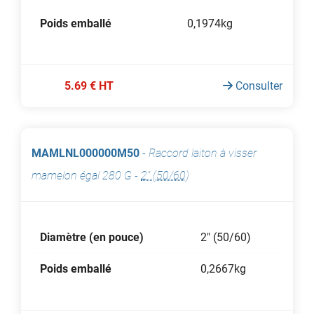
Poids emballé
0,1974kg
5.69 € HT
Consulter
MAMLNL000000M50
-
Raccord laiton à visser
mamelon égal 280 G
-
2" (50/60)
Diamètre (en pouce)
2" (50/60)
Poids emballé
0,2667kg