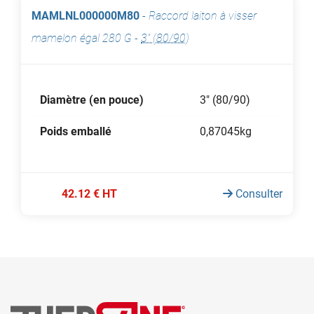
MAMLNL000000M80
-
Raccord laiton à visser
mamelon égal 280 G
-
3" (80/90)
Diamètre (en pouce)
3" (80/90)
Poids emballé
0,87045kg
42.12 € HT
Consulter