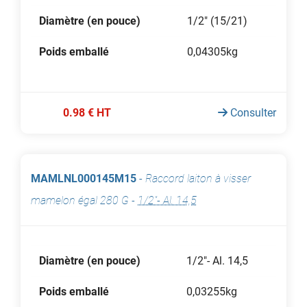
Diamètre (en pouce)
1/2" (15/21)
Poids emballé
0,04305kg
0.98 € HT
Consulter
MAMLNL000145M15
-
Raccord laiton à visser
mamelon égal 280 G
-
1/2"- Al. 14,5
Diamètre (en pouce)
1/2"- Al. 14,5
Poids emballé
0,03255kg