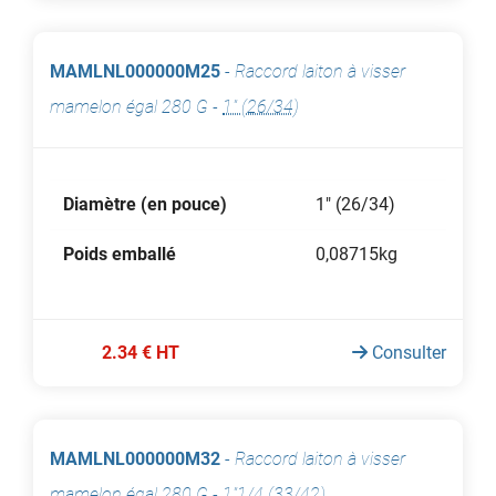
MAMLNL000000M25
-
Raccord laiton à visser
mamelon égal 280 G
-
1" (26/34)
Diamètre (en pouce)
1" (26/34)
Poids emballé
0,08715kg
2.34 € HT
Consulter
MAMLNL000000M32
-
Raccord laiton à visser
mamelon égal 280 G
-
1"1/4 (33/42)