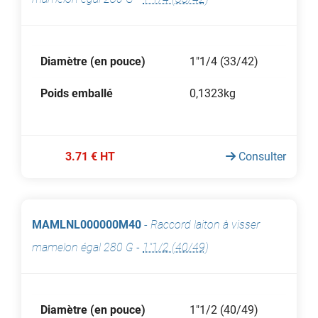
Diamètre (en pouce)
1"1/4 (33/42)
Poids emballé
0,1323kg
3.71 € HT
Consulter
MAMLNL000000M40
-
Raccord laiton à visser
mamelon égal 280 G
-
1"1/2 (40/49)
Diamètre (en pouce)
1"1/2 (40/49)