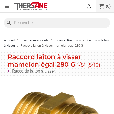
Panneau de gestion des cookies
shopping_cart


(0)
search
Accueil
Tuyauterie-raccords
Tubes et Raccords
Raccords laiton
à visser
Raccord laiton à visser mamelon égal 280 G
Raccord laiton à visser
mamelon égal 280 G
1/8" (5/10)
Raccords laiton à visser