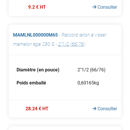
9.2 € HT
Consulter
MAMLNL000000M65
-
Raccord laiton à visser
mamelon égal 280 G
-
2"1/2 (66/76)
Diamètre (en pouce)
2"1/2 (66/76)
Poids emballé
0,60165kg
28.24 € HT
Consulter