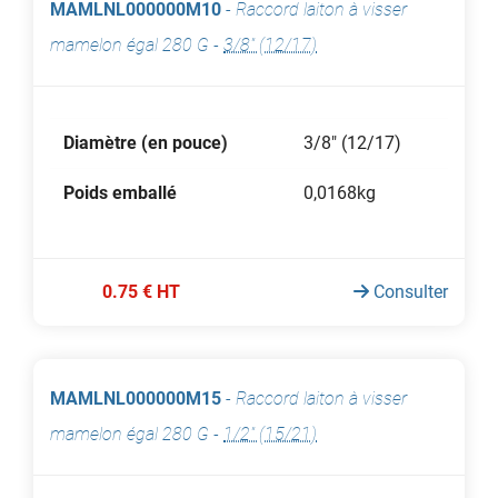
MAMLNL000000M10
-
Raccord laiton à visser
mamelon égal 280 G
-
3/8" (12/17)
Diamètre (en pouce)
3/8" (12/17)
Poids emballé
0,0168kg
0.75 € HT
Consulter
MAMLNL000000M15
-
Raccord laiton à visser
mamelon égal 280 G
-
1/2" (15/21)