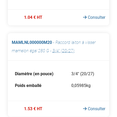
1.04 € HT
Consulter
MAMLNL000000M20
-
Raccord laiton à visser
mamelon égal 280 G
-
3/4" (20/27)
Diamètre (en pouce)
3/4" (20/27)
Poids emballé
0,05985kg
1.53 € HT
Consulter