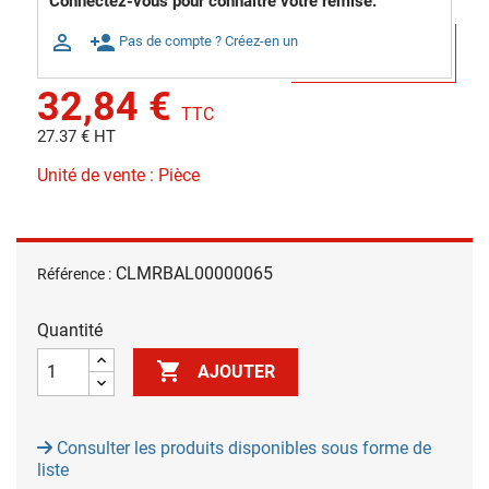
Connectez-vous pour connaitre votre remise.

person_add
Pas de compte ? Créez-en un
32,84 €
TTC
27.37 € HT
Unité de vente : Pièce
CLMRBAL00000065
Référence :
Quantité

AJOUTER
Consulter les produits disponibles sous forme de
liste