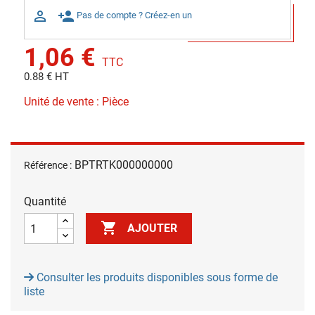

person_add
Pas de compte ? Créez-en un
1,06 €
TTC
0.88 € HT
Unité de vente : Pièce
BPTRTK000000000
Référence :
Quantité

AJOUTER
Consulter les produits disponibles sous forme de
liste