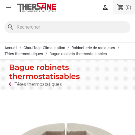
Panneau de gestion des cookies
shopping_cart


(0)
search
Accueil
Chauffage-Climatisation
Robinetterie de radiateurs
Têtes thermostatiques
Bague robinets thermostatisables
Bague robinets
thermostatisables
Têtes thermostatiques