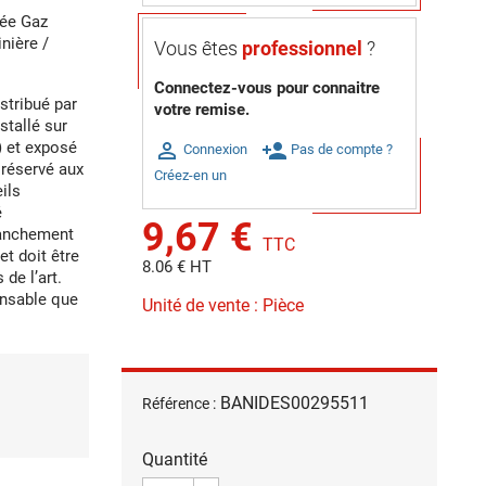
rée Gaz
inière /
Vous êtes
professionnel
?
Connectez-vous pour connaitre
istribué par
votre remise.
stallé sur
) et exposé

person_add
Connexion
Pas de compte ?
 réservé aux
Créez-en un
ils
é
9,67 €
ranchement
TTC
et doit être
8.06 € HT
de l’art.
ensable que
Unité de vente : Pièce
BANIDES00295511
Référence :
Quantité