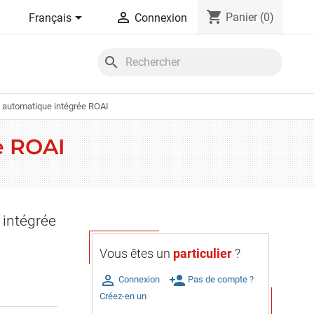
shopping_cart


Panier
(0)
Français
Connexion
search
n automatique intégrée ROAI
e ROAI
 intégrée
Vous êtes un
particulier
?

person_add
Connexion
Pas de compte ?
Créez-en un