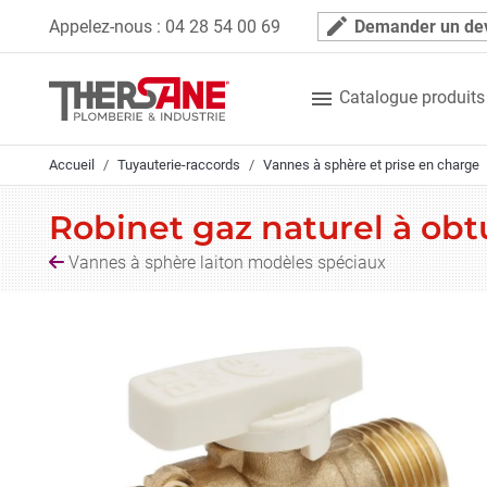
Panneau de gestion des cookies
mode_edit
Appelez-nous :
04 28 54 00 69
Demander un de

Catalogue produits
Accueil
Tuyauterie-raccords
Vannes à sphère et prise en charge
Robinet gaz naturel à ob
Vannes à sphère laiton modèles spéciaux