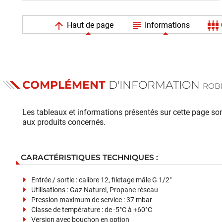
arrow_upward
subject
settings_input_component
Haut de page
Informations
COMPLÉMENT
D'INFORMATION
ROBI
Les tableaux et informations présentés sur cette page sont
aux produits concernés.
CARACTÉRISTIQUES TECHNIQUES :
Entrée / sortie : calibre 12, filetage mâle G 1/2"
Utilisations : Gaz Naturel, Propane réseau
Pression maximum de service : 37 mbar
Classe de température : de -5°C à +60°C
Version avec bouchon en option