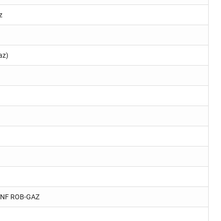
z
az)
ié NF ROB-GAZ