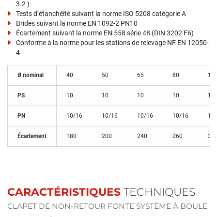
3.2 )
Tests d’étanchéité suivant la norme ISO 5208 catégorie A
Brides suivant la norme EN 1092-2 PN10
Écartement suivant la norme EN 558 série 48 (DIN 3202 F6)
Conforme à la norme pour les stations de relevage NF EN 12050-
4
Ø nominal
40
50
65
80
10
PS
10
10
10
10
10
PN
10/16
10/16
10/16
10/16
10
Écartement
180
200
240
260
30
CARACTÉRISTIQUES
TECHNIQUES
CLAPET DE NON-RETOUR FONTE SYSTÈME À BOULE