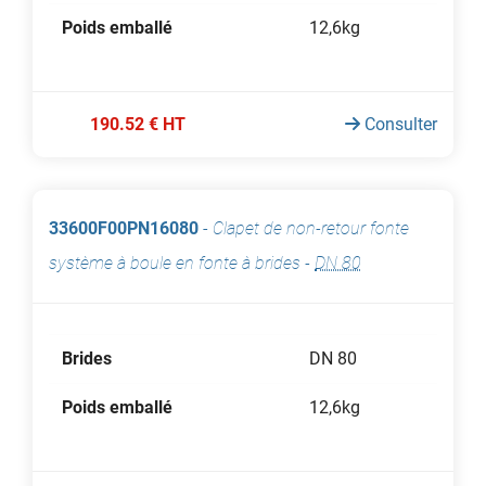
Poids emballé
12,6kg
190.52 € HT
Consulter
33600F00PN16080
-
Clapet de non-retour fonte
système à boule en fonte à brides
-
DN 80
Brides
DN 80
Poids emballé
12,6kg