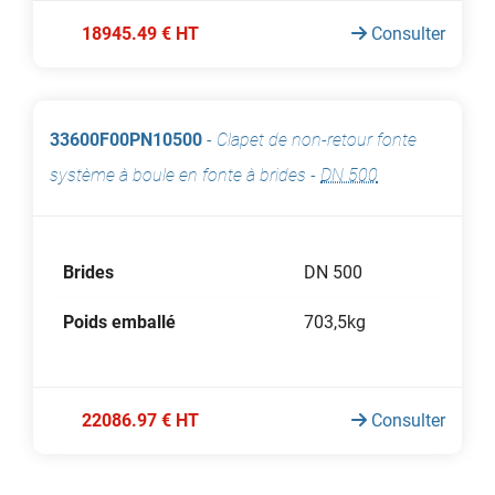
18945.49 € HT
Consulter
33600F00PN10500
-
Clapet de non-retour fonte
système à boule en fonte à brides
-
DN 500
Brides
DN 500
Poids emballé
703,5kg
22086.97 € HT
Consulter