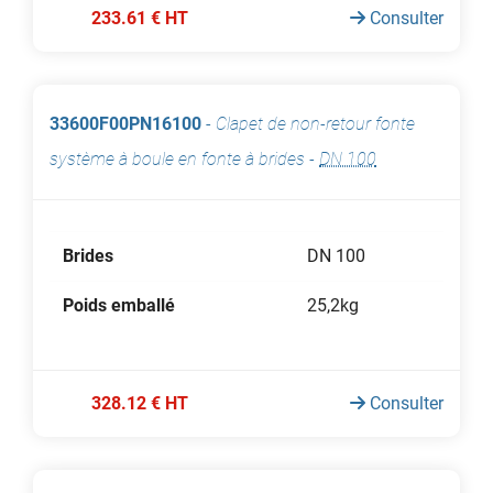
233.61 € HT
Consulter
33600F00PN16100
-
Clapet de non-retour fonte
système à boule en fonte à brides
-
DN 100
Brides
DN 100
Poids emballé
25,2kg
328.12 € HT
Consulter