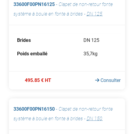
33600F00PN16125
-
Clapet de non-retour fonte
système à boule en fonte à brides
-
DN 125
Brides
DN 125
Poids emballé
35,7kg
495.85 € HT
Consulter
33600F00PN16150
-
Clapet de non-retour fonte
système à boule en fonte à brides
-
DN 150