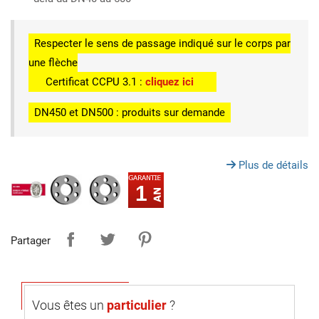
Respecter le sens de passage indiqué sur le corps par
une flèche
Certificat CCPU 3.1 :
cliquez ici
DN450 et DN500 : produits sur demande
Plus de détails
1
Partager
Vous êtes un
particulier
?