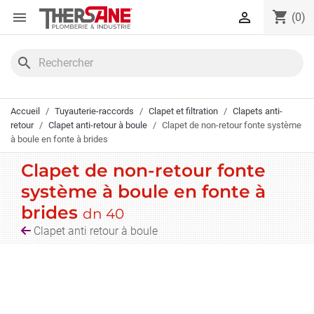
Panneau de gestion des cookies
shopping_cart


(0)
search
Accueil
Tuyauterie-raccords
Clapet et filtration
Clapets anti-
retour
Clapet anti-retour à boule
Clapet de non-retour fonte système
à boule en fonte à brides
Clapet de non-retour fonte
système à boule en fonte à
brides
dn 40
Clapet anti retour à boule