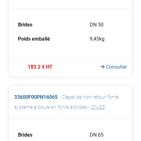
Brides
DN 50
Poids emballé
9,45kg
183.2 € HT
Consulter
33600F00PN16065
-
Clapet de non-retour fonte
système à boule en fonte à brides
-
DN 65
Brides
DN 65