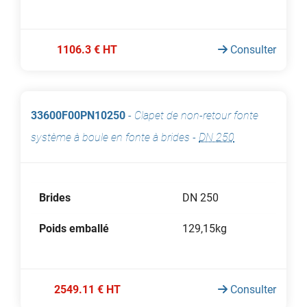
1106.3 € HT
Consulter
33600F00PN10250
-
Clapet de non-retour fonte
système à boule en fonte à brides
-
DN 250
Brides
DN 250
Poids emballé
129,15kg
2549.11 € HT
Consulter