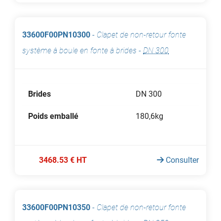
33600F00PN10300
-
Clapet de non-retour fonte
système à boule en fonte à brides
-
DN 300
Brides
DN 300
Poids emballé
180,6kg
3468.53 € HT
Consulter
33600F00PN10350
-
Clapet de non-retour fonte