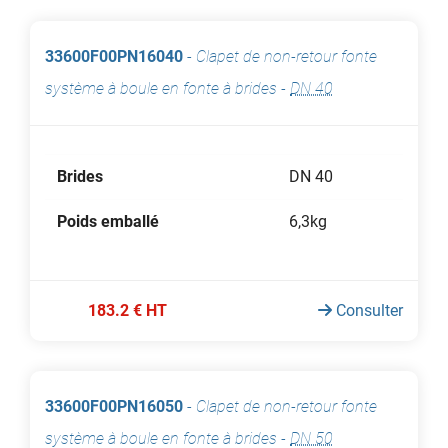
33600F00PN16040
-
Clapet de non-retour fonte
système à boule en fonte à brides
-
DN 40
Brides
DN 40
Poids emballé
6,3kg
183.2 € HT
Consulter
33600F00PN16050
-
Clapet de non-retour fonte
système à boule en fonte à brides
-
DN 50