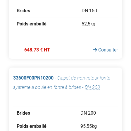
Brides
DN 150
Poids emballé
52,5kg
648.73 € HT
Consulter
33600F00PN10200
-
Clapet de non-retour fonte
système à boule en fonte à brides
-
DN 200
Brides
DN 200
Poids emballé
95,55kg