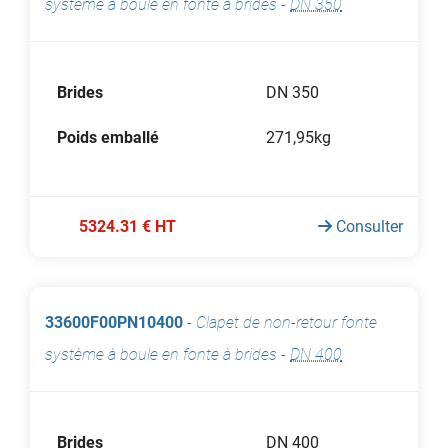
système à boule en fonte à brides
-
DN 350
Brides
DN 350
Poids emballé
271,95kg
5324.31 € HT
Consulter
33600F00PN10400
-
Clapet de non-retour fonte
système à boule en fonte à brides
-
DN 400
Brides
DN 400