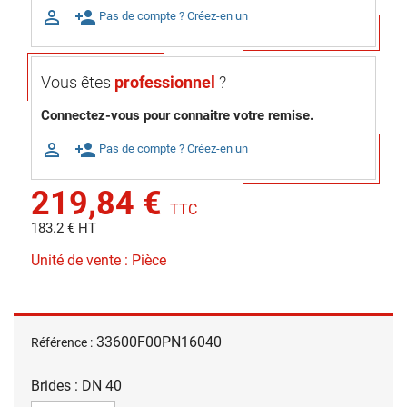

person_add
Pas de compte ? Créez-en un
Vous êtes
professionnel
?
Connectez-vous pour connaitre votre remise.

person_add
Pas de compte ? Créez-en un
219,84 €
TTC
183.2 € HT
Unité de vente : Pièce
33600F00PN16040
Référence :
Brides : DN 40