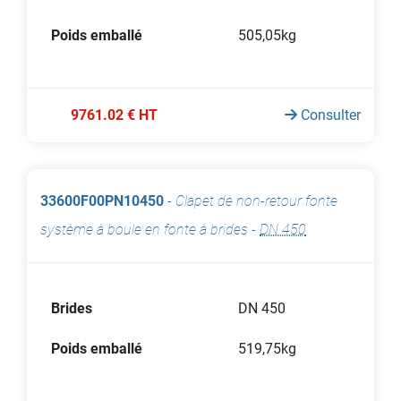
Poids emballé
505,05kg
9761.02 € HT
Consulter
33600F00PN10450
-
Clapet de non-retour fonte
système à boule en fonte à brides
-
DN 450
Brides
DN 450
Poids emballé
519,75kg