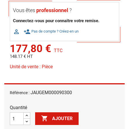
Vous êtes
professionnel
?
Connectez-vous pour connaitre votre remise.

person_add
Pas de compte ? Créez-en un
177,80 €
TTC
148.17 € HT
Unité de vente : Pièce
JAUGEM000090300
Référence :
Quantité

AJOUTER