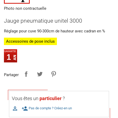
Photo non contractuelle
Jauge pneumatique unitel 3000
Réglage pour cuve 90-300cm de hauteur avec cadran en %
Accessoires de pose inclus
1
Partager
Vous êtes un
particulier
?

person_add
Pas de compte ? Créez-en un