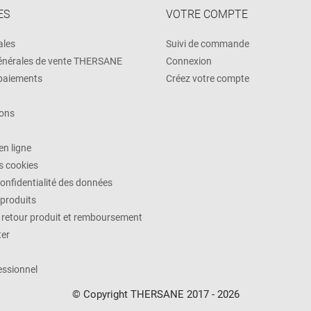
ES
VOTRE COMPTE
ales
Suivi de commande
énérales de vente THERSANE
Connexion
 paiements
Créez votre compte
ons
n ligne
es cookies
confidentialité des données
 produits
, retour produit et remboursement
ter
ssionnel
© Copyright THERSANE 2017 - 2026