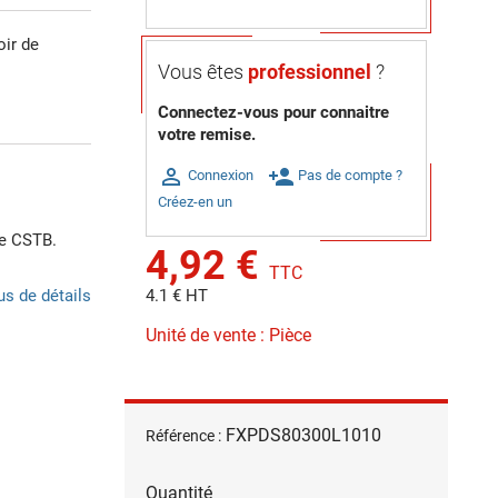
oir de
Vous êtes
professionnel
?
Connectez-vous pour connaitre
votre remise.

person_add
Connexion
Pas de compte ?
Créez-en un
ue CSTB.
4,92 €
TTC
us de détails
4.1 € HT
Unité de vente : Pièce
FXPDS80300L1010
Référence :
Quantité