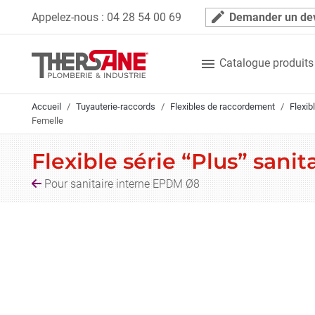
Panneau de gestion des cookies
mode_edit
Appelez-nous :
04 28 54 00 69
Demander un de

Catalogue produits
Accueil
Tuyauterie-raccords
Flexibles de raccordement
Flexib
Femelle
Flexible série “Plus” sani
Pour sanitaire interne EPDM Ø8