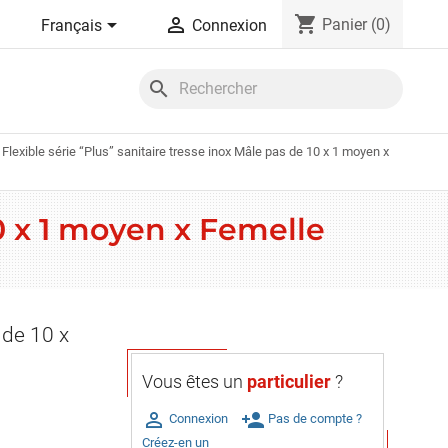
shopping_cart


Panier
(0)
Français
Connexion
search
Flexible série “Plus” sanitaire tresse inox Mâle pas de 10 x 1 moyen x
10 x 1 moyen x Femelle
 de 10 x
Vous êtes un
particulier
?

person_add
Connexion
Pas de compte ?
Créez-en un