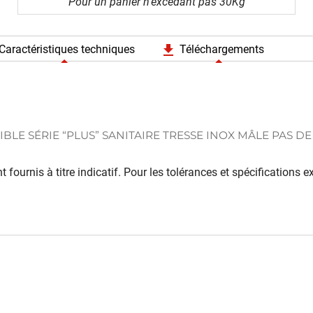
Pour un panier n'excédant pas 30Kg
file_download
Caractéristiques techniques
Téléchargements
IBLE SÉRIE “PLUS” SANITAIRE TRESSE INOX MÂLE PAS DE
 fournis à titre indicatif. Pour les tolérances et spécifications