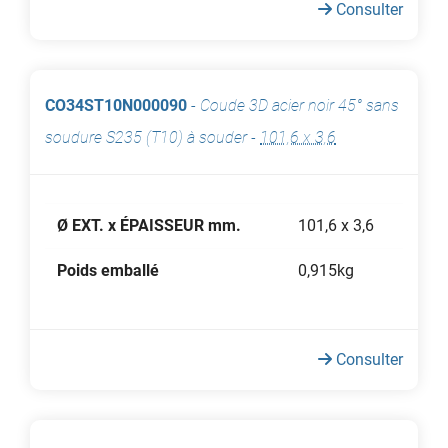
Consulter
CO34ST10N000090
-
Coude 3D acier noir 45° sans
soudure S235 (T10) à souder
-
101,6 x 3,6
Ø EXT. x ÉPAISSEUR mm.
101,6 x 3,6
Poids emballé
0,915kg
Consulter