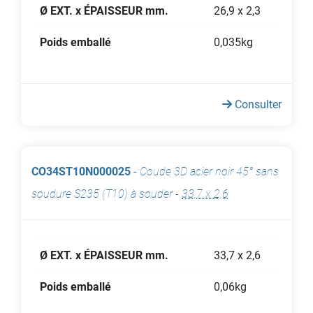
Ø EXT. x ÉPAISSEUR mm.
26,9 x 2,3
Poids emballé
0,035kg
Consulter
CO34ST10N000025
-
Coude 3D acier noir 45° sans
soudure S235 (T10) à souder
-
33,7 x 2,6
Ø EXT. x ÉPAISSEUR mm.
33,7 x 2,6
Poids emballé
0,06kg