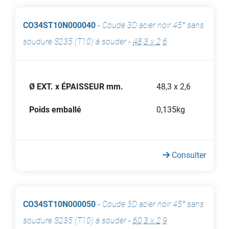
CO34ST10N000040
-
Coude 3D acier noir 45° sans
soudure S235 (T10) à souder
-
48,3 x 2,6
Ø EXT. x ÉPAISSEUR mm.
48,3 x 2,6
Poids emballé
0,135kg
Consulter
CO34ST10N000050
-
Coude 3D acier noir 45° sans
soudure S235 (T10) à souder
-
60,3 x 2,9