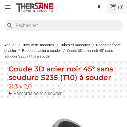
Panneau de gestion des cookies
shopping_cart


(0)
search
Accueil
Tuyauterie-raccords
Tubes et Raccords
Raccords fonte
et acier
Raccords acier à souder
Coude 3D acier noir 45° sans
soudure S235 (T10) à souder
Coude 3D acier noir 45° sans
soudure S235 (T10) à souder
21,3 x 2,0
Raccords acier à souder