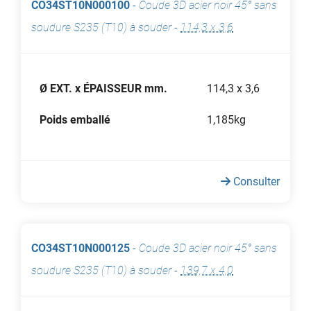
CO34ST10N000100
-
Coude 3D acier noir 45° sans
soudure S235 (T10) à souder
-
114,3 x 3,6
Ø EXT. x ÉPAISSEUR mm.
114,3 x 3,6
Poids emballé
1,185kg
Consulter
CO34ST10N000125
-
Coude 3D acier noir 45° sans
soudure S235 (T10) à souder
-
139,7 x 4,0