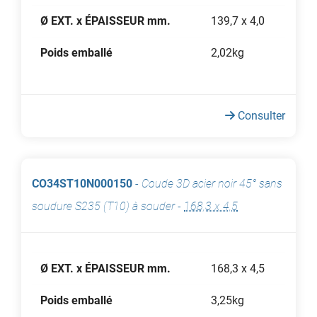
Ø EXT. x ÉPAISSEUR mm.
139,7 x 4,0
Poids emballé
2,02kg
Consulter
CO34ST10N000150
-
Coude 3D acier noir 45° sans
soudure S235 (T10) à souder
-
168,3 x 4,5
Ø EXT. x ÉPAISSEUR mm.
168,3 x 4,5
Poids emballé
3,25kg