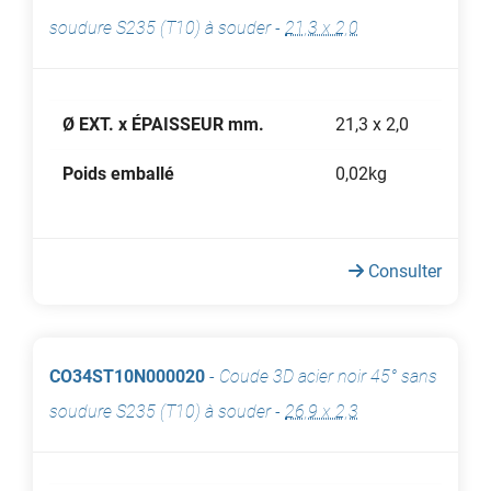
soudure S235 (T10) à souder
-
21,3 x 2,0
Ø EXT. x ÉPAISSEUR mm.
21,3 x 2,0
Poids emballé
0,02kg
Consulter
CO34ST10N000020
-
Coude 3D acier noir 45° sans
soudure S235 (T10) à souder
-
26,9 x 2,3