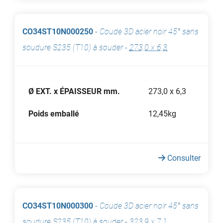
CO34ST10N000250
-
Coude 3D acier noir 45° sans
soudure S235 (T10) à souder
-
273,0 x 6,3
Ø EXT. x ÉPAISSEUR mm.
273,0 x 6,3
Poids emballé
12,45kg
Consulter
CO34ST10N000300
-
Coude 3D acier noir 45° sans
soudure S235 (T10) à souder
-
323,9 x 7,1