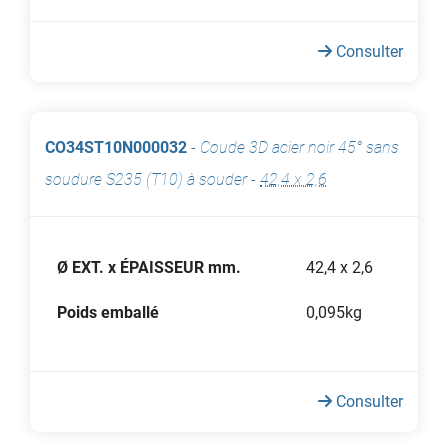
Consulter
CO34ST10N000032
-
Coude 3D acier noir 45° sans
soudure S235 (T10) à souder
-
42,4 x 2,6
Ø EXT. x ÉPAISSEUR mm.
42,4 x 2,6
Poids emballé
0,095kg
Consulter