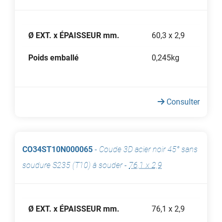
Ø EXT. x ÉPAISSEUR mm.
60,3 x 2,9
Poids emballé
0,245kg
Consulter
CO34ST10N000065
-
Coude 3D acier noir 45° sans
soudure S235 (T10) à souder
-
76,1 x 2,9
Ø EXT. x ÉPAISSEUR mm.
76,1 x 2,9