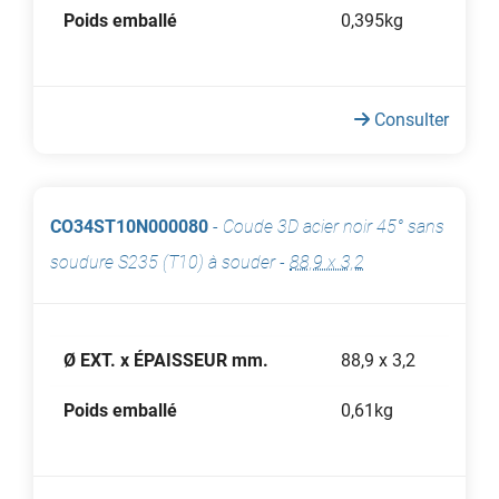
Poids emballé
0,395kg
Consulter
CO34ST10N000080
-
Coude 3D acier noir 45° sans
soudure S235 (T10) à souder
-
88,9 x 3,2
Ø EXT. x ÉPAISSEUR mm.
88,9 x 3,2
Poids emballé
0,61kg