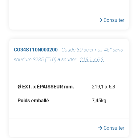
Consulter
CO34ST10N000200
-
Coude 3D acier noir 45° sans
soudure S235 (T10) à souder
-
219,1 x 6,3
Ø EXT. x ÉPAISSEUR mm.
219,1 x 6,3
Poids emballé
7,45kg
Consulter