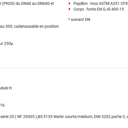
0 (PN20) du DN40 au DN600 et
Papillon : Inox ASTM A351 CF
Corps : fonte EN GJS-400-15
* suivant DN
 au 300, cadenassable en position
eur 250µ
odule H
/16
 série 20 ( NF 29305 ),BS 5155 Wafer courte/médium, DIN 3202 partie 3, 