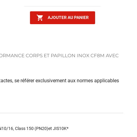

AJOUTER AU PANIER
ORMANCE CORPS ET PAPILLON INOX CF8M AVEC
 exactes, se référer exclusivement aux normes applicables
PN10/16, Class 150 (PN20)et JIS10K*