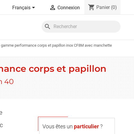
shopping_cart


Panier
(0)
Français
Connexion
search
age gamme performance corps et papillon inox CF8M avec manchette
mance corps et papillon
n 40
e
ec
Vous êtes un
particulier
?