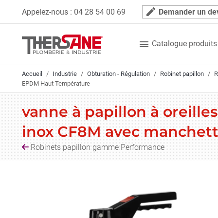
Panneau de gestion des cookies
mode_edit
Appelez-nous :
04 28 54 00 69
Demander un de

Catalogue produits
Accueil
Industrie
Obturation - Régulation
Robinet papillon
R
EPDM Haut Température
vanne à papillon à oreill
inox CF8M avec manchet
Robinets papillon gamme Performance