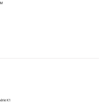
8M
série K1