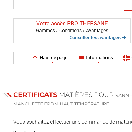
Votre accès PRO THERSANE
Gammes / Conditions / Avantages
Consulter les avantages
arrow_upward
subject
settings_input_component
Haut de page
Informations
CERTIFICATS
MATIÈRES POUR
VANNE
MANCHETTE EPDM HAUT TEMPÉRATURE
Vous souhaitez effectuer une commande de matériel 