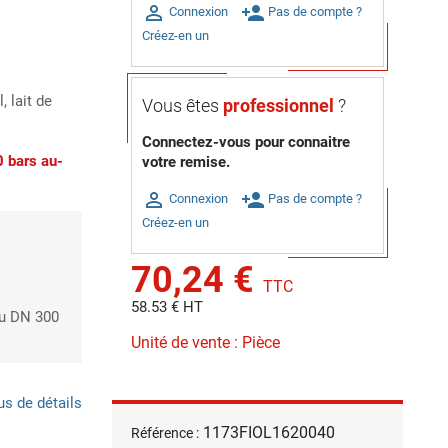

person_add
Connexion
Pas de compte ?
Créez-en un
 lait de
Vous êtes
professionnel
?
Connectez-vous pour connaitre
 bars au-
votre remise.

person_add
Connexion
Pas de compte ?
Créez-en un
70,24 €
TTC
58.53 € HT
au DN 300
Unité de vente : Pièce
us de détails
1173FIOL1620040
Référence :