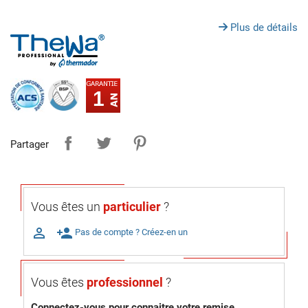
Plus de détails
1
Partager
Vous êtes un
particulier
?

person_add
Pas de compte ? Créez-en un
Vous êtes
professionnel
?
Connectez-vous pour connaitre votre remise.