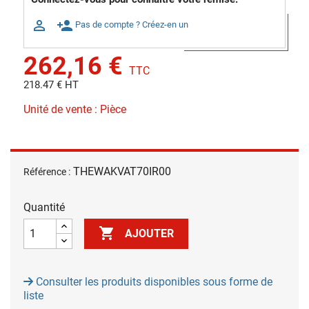

person_add
Pas de compte ? Créez-en un
262,16 €
TTC
218.47 € HT
Unité de vente : Pièce
THEWAKVAT70IR00
Référence :
Quantité

AJOUTER
Consulter les produits disponibles sous forme de
liste