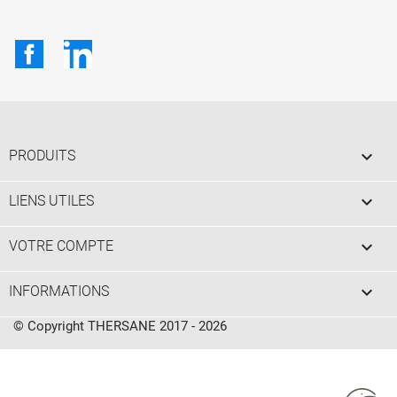
Facebook
LinkedIn

PRODUITS

LIENS UTILES

VOTRE COMPTE
keyboard_arrow_down
INFORMATIONS
© Copyright THERSANE 2017 - 2026