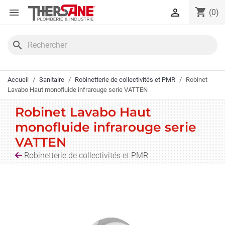
Panneau de gestion des cookies
shopping_cart


(0)
search
Accueil
Sanitaire
Robinetterie de collectivités et PMR
Robinet
Lavabo Haut monofluide infrarouge serie VATTEN
Robinet Lavabo Haut
monofluide infrarouge serie
VATTEN
Robinetterie de collectivités et PMR