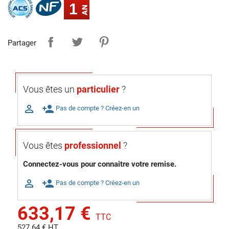
1
Partager
Vous êtes un
particulier
?

person_add
Pas de compte ? Créez-en un
Vous êtes
professionnel
?
Connectez-vous pour connaitre votre remise.

person_add
Pas de compte ? Créez-en un
633,17 €
TTC
527.64 € HT