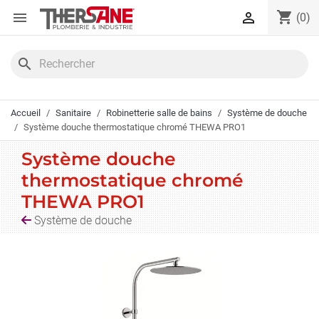
Panneau de gestion des cookies
shopping_cart


(0)
search
Accueil
Sanitaire
Robinetterie salle de bains
Système de douche
Système douche thermostatique chromé THEWA PRO1
Système douche
thermostatique chromé
THEWA PRO1
Système de douche