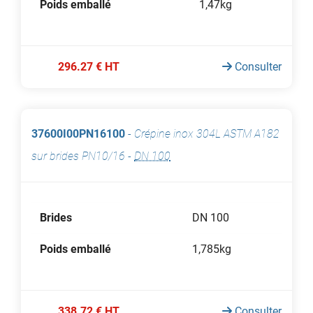
Poids emballé
1,47kg
296.27 € HT
Consulter
37600I00PN16100
-
Crépine inox 304L ASTM A182
sur brides PN10/16
-
DN 100
Brides
DN 100
Poids emballé
1,785kg
338.72 € HT
Consulter