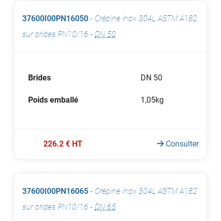
37600I00PN16050
-
Crépine inox 304L ASTM A182
sur brides PN10/16
-
DN 50
Brides
DN 50
Poids emballé
1,05kg
226.2 € HT
Consulter
37600I00PN16065
-
Crépine inox 304L ASTM A182
sur brides PN10/16
-
DN 65