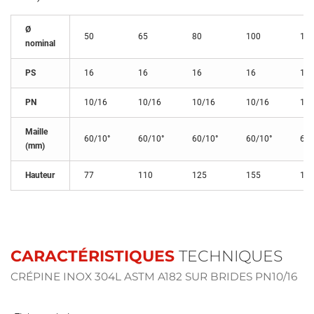
Ø
50
65
80
100
12
nominal
PS
16
16
16
16
16
PN
10/16
10/16
10/16
10/16
10/
Maille
60/10°
60/10°
60/10°
60/10°
60/
(mm)
Hauteur
77
110
125
155
17
CARACTÉRISTIQUES
TECHNIQUES
CRÉPINE INOX 304L ASTM A182 SUR BRIDES PN10/16