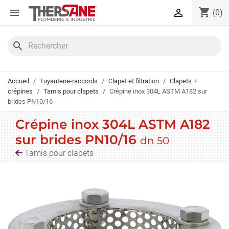
Panneau de gestion des cookies
shopping_cart


(0)
search
Accueil
Tuyauterie-raccords
Clapet et filtration
Clapets +
crépines
Tamis pour clapets
Crépine inox 304L ASTM A182 sur
brides PN10/16
Crépine inox 304L ASTM A182
sur brides PN10/16
dn 50
Tamis pour clapets