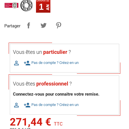
1
Partager
Vous êtes un
particulier
?

person_add
Pas de compte ? Créez-en un
Vous êtes
professionnel
?
Connectez-vous pour connaitre votre remise.

person_add
Pas de compte ? Créez-en un
271,44 €
TTC