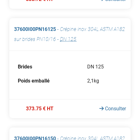
37600I00PN16125
-
Crépine inox 304L ASTM A182
sur brides PN10/16
-
DN 125
Brides
DN 125
Poids emballé
2,1kg
373.75 € HT
Consulter
37600I00PN16150
-
Crépine inox 304L ASTM A182