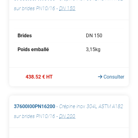
sur brides PN10/16
-
DN 150
Brides
DN 150
Poids emballé
3,15kg
438.52 € HT
Consulter
37600I00PN16200
-
Crépine inox 304L ASTM A182
sur brides PN10/16
-
DN 200