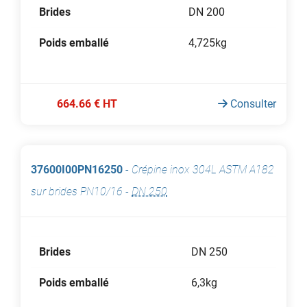
Brides
DN 200
Poids emballé
4,725kg
664.66 € HT
Consulter
37600I00PN16250
-
Crépine inox 304L ASTM A182
sur brides PN10/16
-
DN 250
Brides
DN 250
Poids emballé
6,3kg