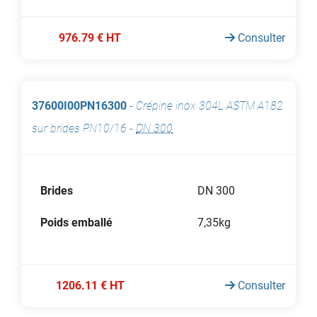
976.79 € HT
Consulter
37600I00PN16300
-
Crépine inox 304L ASTM A182
sur brides PN10/16
-
DN 300
Brides
DN 300
Poids emballé
7,35kg
1206.11 € HT
Consulter