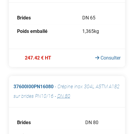
Brides
DN 65
Poids emballé
1,365kg
247.42 € HT
Consulter
37600I00PN16080
-
Crépine inox 304L ASTM A182
sur brides PN10/16
-
DN 80
Brides
DN 80