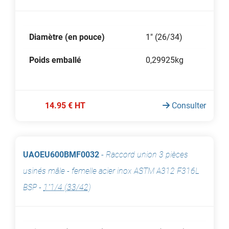
Diamètre (en pouce)
1" (26/34)
Poids emballé
0,29925kg
14.95 € HT
Consulter
UAOEU600BMF0032
-
Raccord union 3 pièces
usinés mâle - femelle acier inox ASTM A312 F316L
BSP
-
1"1/4 (33/42)