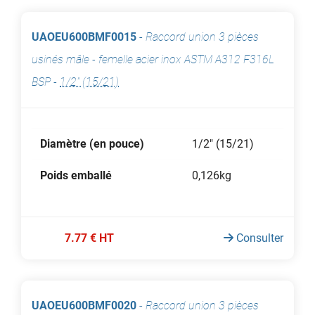
UAOEU600BMF0015
-
Raccord union 3 pièces
usinés mâle - femelle acier inox ASTM A312 F316L
BSP
-
1/2" (15/21)
Diamètre (en pouce)
1/2" (15/21)
Poids emballé
0,126kg
7.77 € HT
Consulter
UAOEU600BMF0020
-
Raccord union 3 pièces