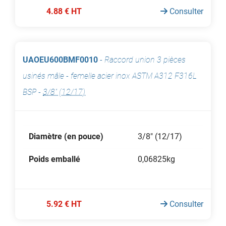
4.88 € HT
Consulter
UAOEU600BMF0010
-
Raccord union 3 pièces
usinés mâle - femelle acier inox ASTM A312 F316L
BSP
-
3/8" (12/17)
Diamètre (en pouce)
3/8" (12/17)
Poids emballé
0,06825kg
5.92 € HT
Consulter