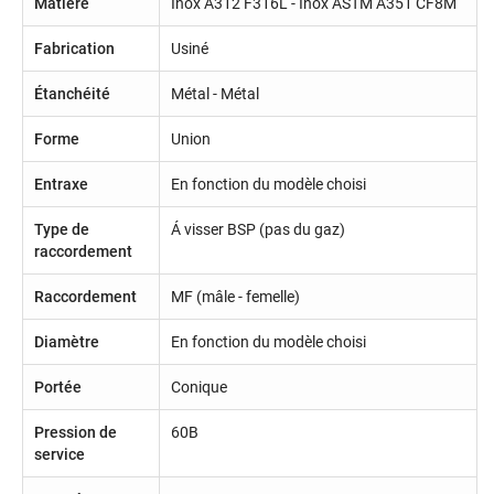
Matière
Inox A312 F316L - Inox ASTM A351 CF8M
Fabrication
Usiné
Étanchéité
Métal - Métal
Forme
Union
Entraxe
En fonction du modèle choisi
Type de
Á visser BSP (pas du gaz)
raccordement
Raccordement
MF (mâle - femelle)
Diamètre
En fonction du modèle choisi
Portée
Conique
Pression de
60B
service