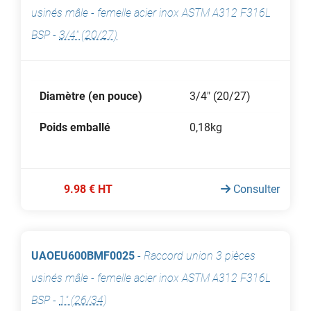
usinés mâle - femelle acier inox ASTM A312 F316L
BSP
-
3/4" (20/27)
Diamètre (en pouce)
3/4" (20/27)
Poids emballé
0,18kg
9.98 € HT
Consulter
UAOEU600BMF0025
-
Raccord union 3 pièces
usinés mâle - femelle acier inox ASTM A312 F316L
BSP
-
1" (26/34)