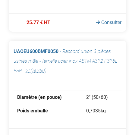
25.77 € HT
Consulter
UAOEU600BMF0050
-
Raccord union 3 pièces
usinés mâle - femelle acier inox ASTM A312 F316L
BSP
-
2" (50/60)
Diamètre (en pouce)
2" (50/60)
Poids emballé
0,7035kg