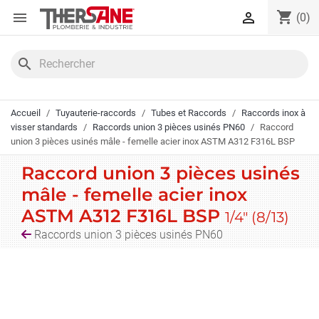
Panneau de gestion des cookies
shopping_cart


(0)
search
Accueil
Tuyauterie-raccords
Tubes et Raccords
Raccords inox à
visser standards
Raccords union 3 pièces usinés PN60
Raccord
union 3 pièces usinés mâle - femelle acier inox ASTM A312 F316L BSP
Raccord union 3 pièces usinés
mâle - femelle acier inox
ASTM A312 F316L BSP
1/4" (8/13)
Raccords union 3 pièces usinés PN60