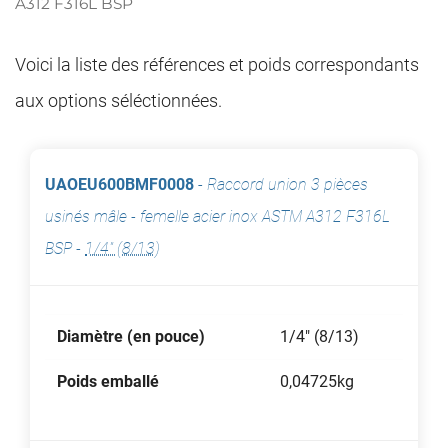
A312 F316L BSP
Voici la liste des références et poids correspondants
aux options séléctionnées.
UAOEU600BMF0008
-
Raccord union 3 pièces
usinés mâle - femelle acier inox ASTM A312 F316L
BSP
-
1/4" (8/13)
Diamètre (en pouce)
1/4" (8/13)
Poids emballé
0,04725kg