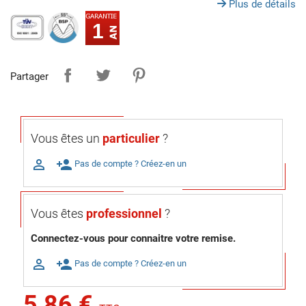
Plus de détails
1
Partager
Vous êtes un
particulier
?

person_add
Pas de compte ? Créez-en un
Vous êtes
professionnel
?
Connectez-vous pour connaitre votre remise.

person_add
Pas de compte ? Créez-en un
5,86 €