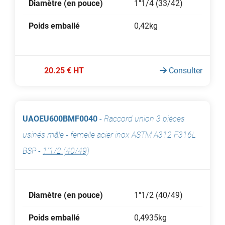
Diamètre (en pouce)
1"1/4 (33/42)
Poids emballé
0,42kg
20.25 € HT
Consulter
UAOEU600BMF0040
-
Raccord union 3 pièces
usinés mâle - femelle acier inox ASTM A312 F316L
BSP
-
1"1/2 (40/49)
Diamètre (en pouce)
1"1/2 (40/49)
Poids emballé
0,4935kg