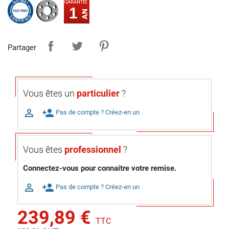
1
Partager
Vous êtes un
particulier
?

person_add
Pas de compte ? Créez-en un
Vous êtes
professionnel
?
Connectez-vous pour connaitre votre remise.

person_add
Pas de compte ? Créez-en un
239,89 €
TTC