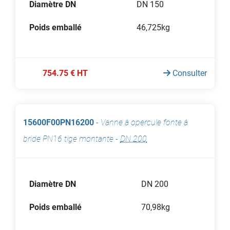
Diamètre DN
DN 150
Poids emballé
46,725kg
754.75 € HT
Consulter
15600F00PN16200
-
Vanne à opercule fonte à
bride PN16 tige montante
-
DN 200
Diamètre DN
DN 200
Poids emballé
70,98kg