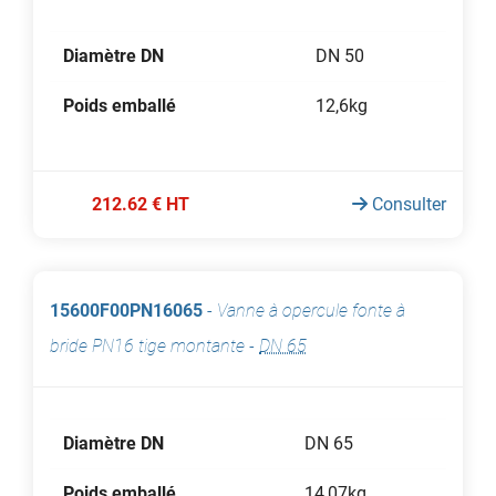
Diamètre DN
DN 50
Poids emballé
12,6kg
212.62 € HT
Consulter
15600F00PN16065
-
Vanne à opercule fonte à
bride PN16 tige montante
-
DN 65
Diamètre DN
DN 65
Poids emballé
14,07kg