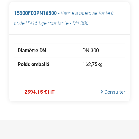
15600F00PN16300
-
Vanne à opercule fonte à
bride PN16 tige montante
-
DN 300
Diamètre DN
DN 300
Poids emballé
162,75kg
2594.15 € HT
Consulter