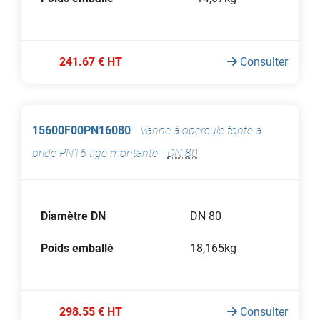
241.67 € HT
Consulter
15600F00PN16080
-
Vanne à opercule fonte à
bride PN16 tige montante
-
DN 80
Diamètre DN
DN 80
Poids emballé
18,165kg
298.55 € HT
Consulter