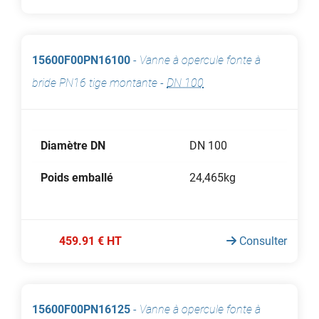
15600F00PN16100
-
Vanne à opercule fonte à
bride PN16 tige montante
-
DN 100
Diamètre DN
DN 100
Poids emballé
24,465kg
459.91 € HT
Consulter
15600F00PN16125
-
Vanne à opercule fonte à