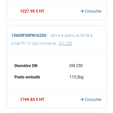
1227.95 € HT
Consulter
15600F00PN16250
-
Vanne à opercule fonte à
bride PN16 tige montante
-
DN 250
Diamètre DN
DN 250
Poids emballé
115,5kg
1744.83 € HT
Consulter