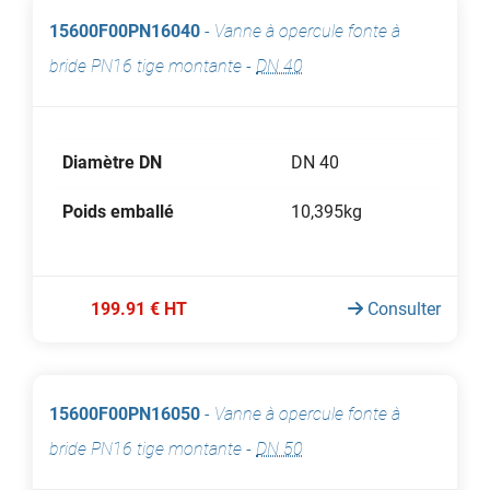
15600F00PN16040
-
Vanne à opercule fonte à
bride PN16 tige montante
-
DN 40
Diamètre DN
DN 40
Poids emballé
10,395kg
199.91 € HT
Consulter
15600F00PN16050
-
Vanne à opercule fonte à
bride PN16 tige montante
-
DN 50