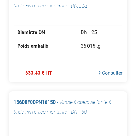
bride PN16 tige montante
-
DN 125
Diamètre DN
DN 125
Poids emballé
36,015kg
633.43 € HT
Consulter
15600F00PN16150
-
Vanne à opercule fonte à
bride PN16 tige montante
-
DN 150