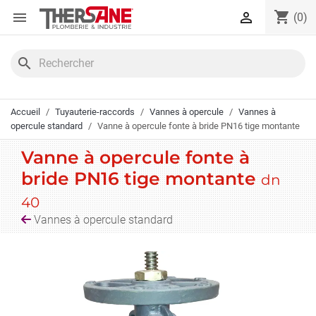
Panneau de gestion des cookies
shopping_cart


(0)
search
Accueil
Tuyauterie-raccords
Vannes à opercule
Vannes à
opercule standard
Vanne à opercule fonte à bride PN16 tige montante
Vanne à opercule fonte à
bride PN16 tige montante
dn
40
Vannes à opercule standard